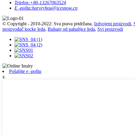
Telefon:
+86-13267063524
E -pošta:
harveyhou@icesnow.cn
© Copyright - 2010-2022: Sva prava pridržana.
Izdvojeni proizvodi
,
proizvođač kocke leda
,
Bubanj od pahuljice leda
,
Svi proizvodi
Pošaljite e -poštu
x