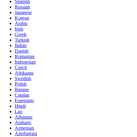
Spanish
Russian
Japanese
Korean
Arabic
Irish
Greek
Turkish
Italian
Danish
Romanian
Indonesian
Czech
Afrikaans
Swedish
Polish
Basque
Catalan
Esperanto
Hindi
Lao
Albanian
Amharic
Armenian
Azerbaijani