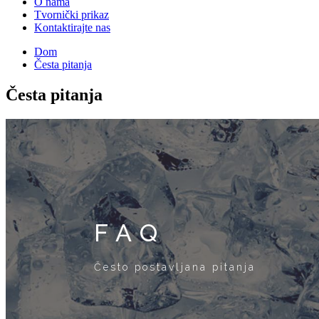
O nama
Tvornički prikaz
Kontaktirajte nas
Dom
Česta pitanja
Česta pitanja
FAQ
Često postavljana pitanja