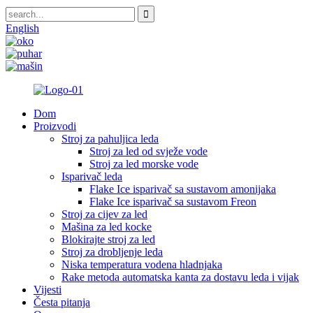
English
Dom
Proizvodi
Stroj za pahuljica leda
Stroj za led od svježe vode
Stroj za led morske vode
Isparivač leda
Flake Ice isparivač sa sustavom amonijaka
Flake Ice isparivač sa sustavom Freon
Stroj za cijev za led
Mašina za led kocke
Blokirajte stroj za led
Stroj za drobljenje leda
Niska temperatura vodena hladnjaka
Rake metoda automatska kanta za dostavu leda i vijak
Vijesti
Česta pitanja